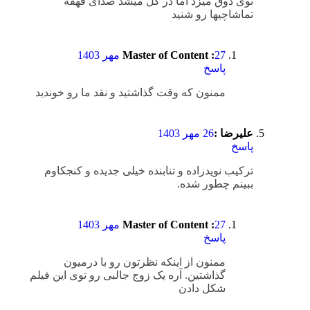
توی ذوق میزد اما در کل میشد صدای قهقه
تماشاچیها رو شنید
27 مهر 1403
Master of Content :
پاسخ
ممنون که وقت گذاشتید و نقد ما رو خوندید
علیرضا :
26 مهر 1403
پاسخ
ترکیب نویدزاده و تنابنده خیلی جدیده و کنجکاوم
ببینم چطور شده.
27 مهر 1403
Master of Content :
پاسخ
ممنون از اینکه نظرتون رو با درمیون
گذاشتین. آره یک زوج جالبی رو توی این فیلم
شکل دادن