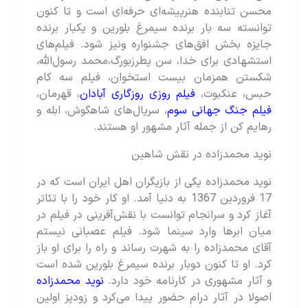
محسن تنابنده هنرپیشه‌ای حرفه‌ای است و تا کنون
توانسته سه بار برنده سیمرغ بلورین و یکبار برنده
جایزه بخش افق‌های جشنواره ونیز شود. فیلم‌های
استشهادی برای خدا، سن پطرزبورگ،‌محمد رسول‌الله،
شکستن همزمان بیست استخوان، فیلم سه کام
حبس، عنکبوت،
فیلم روزی روزگاری آبادان
، قهرمان،
فیلم جنگ جهانی سوم
، سریال‌های شاهگوش، ابله و
رهایم کن از جمله آثار مشهور او هستند.
نوید محمدزاده در نقش شاهین
نوید محمدزاده یکی از بازیگران اهل ایران است که در
17 فروردین 1367 به دنیا آمد. او کار خود را با تئاتر
آغاز کرد و سرانجام توانست با نقش‌آفرینی در فیلم در
میان ابرها وارد سینما شود. فیلم عصبانی نیستم
آقای محمدزاده را به شهرت رساند و راه را برای او باز
کرد. او تا کنون دوبار برنده سیمرغ بلورین شده است
و آثار مشهوری در کارنامه خود دارد.
نوید محمدزاده
اصولا در آثار درام حضور پیدا می‌کرد و زودپز اولین