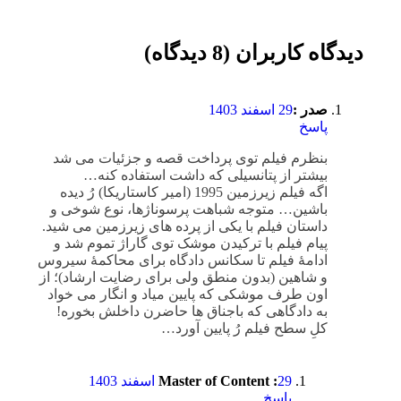
دیدگاه کاربران (8 دیدگاه)
صدر :
29 اسفند 1403
پاسخ
بنظرم فیلم توی پرداخت قصه و جزئیات می شد
بیشتر از پتانسیلی که داشت استفاده کنه…
اگه فیلم زیرزمین 1995 (امیر کاستاریکا) رُ دیده
باشین… متوجه شباهت پرسوناژها، نوع شوخی و
داستان فیلم با یکی از پرده های زیرزمین می شید.
پیام فیلم با ترکیدن موشک توی گاراژ تموم شد و
ادامۀ فیلم تا سکانس دادگاه برای محاکمۀ سیروس
و شاهین (بدون منطق ولی برای رضایت ارشاد)؛ از
اون طرف موشکی که پایین میاد و انگار می خواد
به دادگاهی که باجناق ها حاضرن داخلش بخوره!
کلِ سطح فیلم رُ پایین آورد…
29 اسفند 1403
Master of Content :
پاسخ