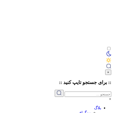
×
:: برای جستجو
تایپ
کنید ::
×
بلاگ
بیوگرافی