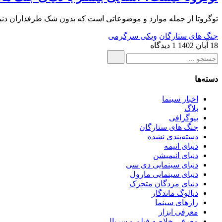
توگروتا از جمله موارد و موضوعاتی است که بدون شک طرفداران دنیای 
جنگ های ستارگان
ویکی سرگرمی
18 آبان 1402
1 دیدگاه
دسته‌ها
اخبار سینما
بلاگ
بیوگرافی
جنگ های ستارگان
دسته‌بندی نشده
دنیای انیمه
دنیای انیمیشن
دنیای سینمایی دی‌ سی
دنیای سینمایی مارول
دنیای مردگان متحرک
دیالوگ ماندگار
رازهای سینما
معرفی ابزار
معرفی خلاصه فیلم و سریال