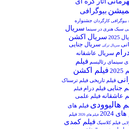
قهرمانی
آثار کره ای
یمیشن
بیوگرافی
جشنواره
بیوگرافی کارگردان
سریال
سبک هنری در سینما
بی
سریال اکشن
 2025
انی
سریال جنایی
سریال ترکی
رام
سریال عاشقانه
فیلم
ی
سینمای رئالیسم
فیلم اکشن
202
انی
فیلم تاریخی
فیلم ترسناک
م جنایی
فیلم درام
فیلم
م عاشقانه
فیلم علمی
م هالیوودی
فیلم های
ای 2024
فیلم
فیلم های 2026
فیلم کمدی
فیلم کلاسیک
لایی
نقد و بررسی