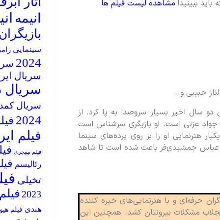
آثار ابر
مشاهده لیست فیلم ها
ان
انیمه
بازیگران
سینمایی
زام
2024
سریال
سریال ایر
سریال د
لناز حبیبی و…
سریال کمد
دو سال اخیر بسیار سروصدا به پا کرد. از
2024
فیلم 5
 جواد عزتی است. او بازیگری سرشناس است
فیلم ایر
بار هنرنمایی او را بر روی پرده‌های سینما
ار عباس جمشیدی‌فر باعث شده است تا شاهد
فیل
فیلم تینیجری
فیل
رئالیسم
فیل
تخیلی
فیلم ه
2023
ران حرفه‌ای و با هنرنمایی‌های خیره کننده
هندی
فیلم هیو
منجلاب مشکلات بیرونتان کشد. همچنین این