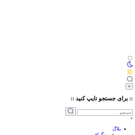
×
:: برای جستجو
تایپ
کنید ::
×
بلاگ
بیوگرافی