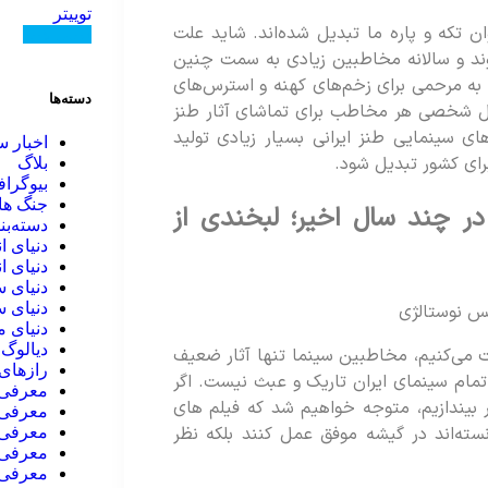
توییتر
ان تکه و پاره ما تبدیل شده‌اند. شاید علت
دنبال کنید
شوند و سالانه مخاطبین زیادی به سمت چنین
به مرحمی برای زخم‌های کهنه و استرس‌های
دسته‌ها
لیل شخصی هر مخاطب برای تماشای آثار طنز
وز فیلم های سینمایی طنز ایرانی بسیار زیادی تولید
اخبار س
رای کشور تبدیل شود.
بلاگ
بیوگرا
جنگ ها
در چند سال اخیر؛ لبخندی از
دسته‌بن
دنیای ا
دنیای ا
دنیای س
دنیای س
دنیای 
دیالوگ 
 می‌کنیم، مخاطبین سینما تنها آثار ضعیف
رازهای 
 تمام سینمای ایران تاریک و عبث نیست. اگر
معرفی ا
 منتشر شده در 15 سال اخیر بیندازیم، متوجه خواهیم شد که فیلم های
معرفی 
نسته‌اند در گیشه موفق عمل کنند بلکه نظر
معرفی 
معرفی 
معرفی 