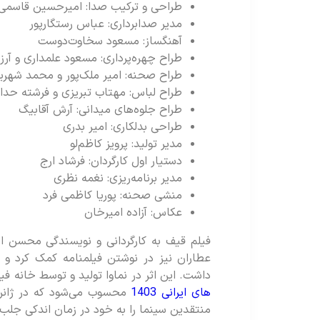
طراحی و ترکیب صدا: امیرحسین قاسمی
مدیر صدابرداری: عباس رستگارپور
آهنگساز: مسعود سخاوت‌دوست
طراح چهره‌پرداری: مسعود علمداری و آرزو
طراح صحنه: امیر ملک‌پور و محمد شهری
طراح لباس: مهتاب تبریزی و فرشته حداد
طراح جلوه‌های میدانی: آرش آقابیگ
طراحی بدلکاری: امیر بدری
مدیر تولید: پرویز کاظم‌لو
دستیار اول کارگردان: فرشاد ارج
مدیر برنامه‌ریزی: نغمه نظری
منشی صحنه: پوریا کاظمی فرد
عکاس: آزاده امیرخان
عطاران نیز در نوشتن فیلمنامه کمک کرد و س
داشت. این اثر در نماوا تولید و توسط خانه فی
های ایرانی 1403
محسوب می‌شود که در ژانر 
منتقدین سینما را به خود در زمان اندکی جلب 