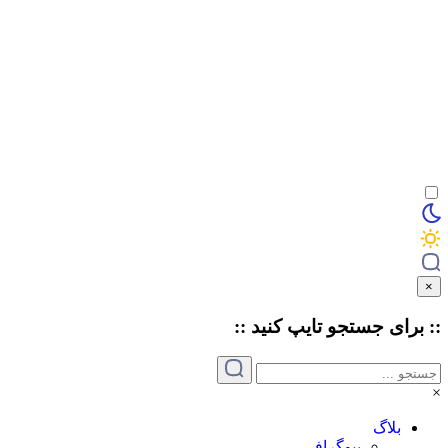
×
:: برای جستجو
تایپ
کنید ::
×
بلاگ
بیوگرافی