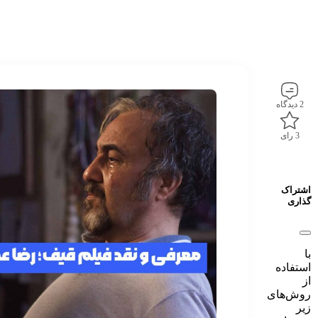
2 دیدگاه
3 رای
اشتراک
گذاری
با
استفاده
از
روش‌های
زیر