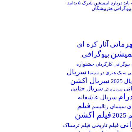
هر آنچه باید درباره انیمیشن شرک ۵ بدانید+
 بیوگرافی هنرپیشگان
قهرمانی
آثار کره ای
یمیشن
بیوگرافی
جشنواره
بیوگرافی کارگردان
سریال
سبک هنری در سینما
بی
سریال اکشن
 2025
انی
سریال جنایی
سریال ترکی
رام
سریال عاشقانه
فیلم
ی
سینمای رئالیسم
فیلم اکشن
202
انی
فیلم تاریخی
فیلم ترسناک