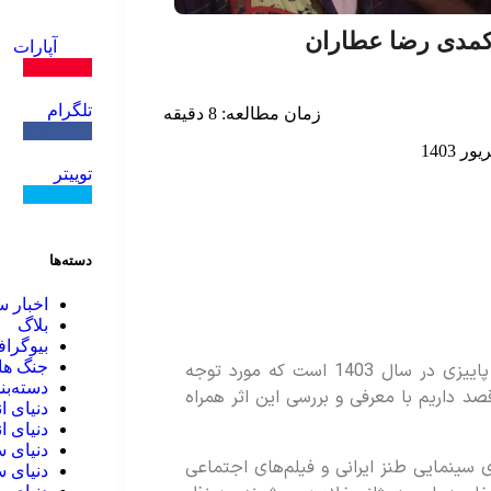
 کمدی رضا عطاران
آپارات
دنبال کنید
تلگرام
زمان مطالعه:
8
دقیقه
دنبال کنید
توییتر
دنبال کنید
دسته‌ها
اخبار س
بلاگ
بیوگرا
جنگ ها
فیلم قیف یکی از فیلم‌های ایرانی اکران شده پاییزی در سال 1403 است که مورد توجه
دسته‌بن
صد داریم با معرفی و بررسی این اثر همراه
دنیای ا
دنیای ا
دنیای س
ی سینمایی طنز ایرانی و فیلم‌های اجتماعی
دنیای س