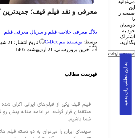
می‌توانید
این
معرفی و نقد فیلم قیف؛ جدیدترین
صفحه را
با
دوستان
خود به
بلاگ
معرفی خلاصه فیلم و سریال
معرفی فیلم
اشتراک
توسط:
نویسنده تیم C-Dex
تاریخ انتشار: 21 شهریور 1403
بگذارید.
آخرین بروزرسانی: 21 اردیبهشت 1405
به این مطلب رای بدهید
فهرست مطالب
منتقدان قرار گرفت. در ادامه مقاله پیش رو ق
شما باشیم.
سینمای ایران را می‌توان به دو دسته فیلم ها