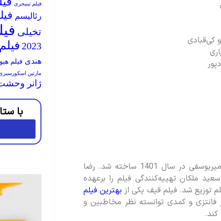
فیل
فیلم تینیجری
فیل
رئالیسم
فیل
تخیلی
 کی‌قبادی
فیلم ه
2023
اری
هندی
فیلم هیو
پور
مارتین اسکورسیزی
ژانر وحشت
با ستا
فیلم قیف به کارگردانی و نویسندگی محسن امیریوسفی در سال 1401 ساخته شد. رضا
عید ملکان تهییه‌کنندگی فیلم را برعهده
لم توزیع شد. فیلم قیف یکی از
بهترین فیلم
فانتزی و کمدی توانسته نظر مخاطبین و
کند.