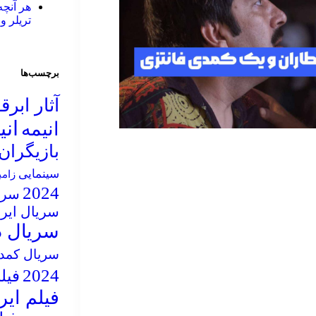
تریلر و
برچسب‌ها
آثار ابر
ان
انیمه
بازیگران
سینمایی
زام
2024
سریال
سریال ایر
سریال د
سریال کمد
2024
فیلم 5
فیلم ایر