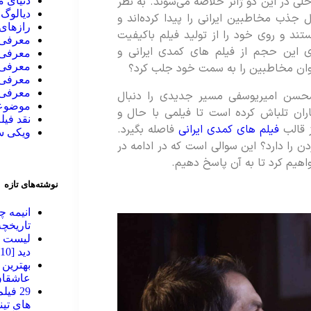
لی در این دو ژانر خلاصه می‌شوند. به نظر
دنیای 
دیالوگ 
 جذب مخاطبین ایرانی را پیدا کرده‌اند و
رازهای 
د و روی خود را از تولید فیلم باکیفیت
معرفی ا
شای این حجم از فیلم‌ های کمدی ایرانی و
معرفی 
معرفی 
توان مخاطبین را به سمت خود جلب کرد؟
معرفی 
معرفی 
 محسن امیریوسفی مسیر جدیدی را دنبال
موضوعا
ان تلباش کرده است تا فیلمی با حال و
نقد فیل
ز قالب
فیلم های کمدی ایرانی
فاصله بگیرد.
ویکی 
ن را دارد؟ این سوالی است که در ادامه در
هیم کرد تا به آن پاسخ دهیم.
نوشته‌های تازه
انیمه چ
تاریخچه
لیست به
دید [2010 تا 2026]
عاشقان
29 فی
های تینیج