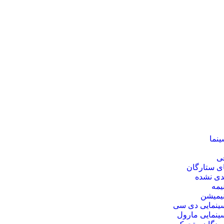
ینما
فی
ی ستارگان
دی نشده
نیمه
نیمیشن
ینمایی دی‌ سی
ینمایی مارول