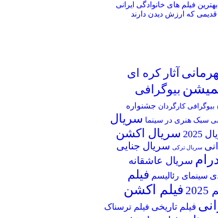
از بهترین فیلم های خانوادگی ایرانی
قدیمی که ارزش دیدن دارند
قهرمانی
آثار کره ای
یمیشن
بیوگرافی
جشنواره
بیوگرافی کارگردان
سریال
سبک هنری در سینما
بی
سریال اکشن
 2025
انی
سریال جنایی
سریال ترکی
رام
سریال عاشقانه
فیلم
ی
سینمای رئالیسم
فیلم اکشن
202
انی
فیلم تاریخی
فیلم ترسناک