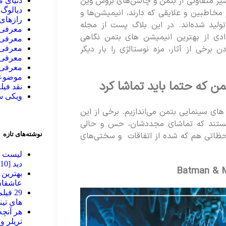
Bat-Man: Animat، هریک تفسیر متفاوتی از بتمن و چالش‌های بروس وین
دنیای 
دیالوگ 
مخاطبین و علایقی که دارند، انیمیشن‌ها و
رازهای 
لید شده‌اند. در این بلاگ پست از مجله
معرفی ا
دی از بهترین انیمیشن های بتمن نگاهی
معرفی 
 برخی از آثار، مزه نوستالژی را بار دیگر
معرفی 
معرفی 
معرفی 
موضوعا
 که حتما باید تماشا کرد
نقد فیل
ویکی 
ای سینمایی بتمن می‌اندازیم. برخی از این
 هستند که تماشای مجددشان، حس و حالی
نوشته‌های تازه
حظاتی هم که شده از اتفاقات و سختی‌های
لیست به
دید [2010 تا 2026]
عاشقان
29 فی
های تینیج
تریلر و