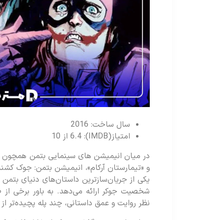
سال ساخت: 2016
امتیاز(IMDB): 6.4 از 10
در میان انیمیشن های سینمایی بتمن همچون «ها
و «تیمارستان آرکام»، انیمیشن بتمن: جوک کشنده 
یکی از جریان‌سازترین داستان‌های دنیای بتمن ب
شخصیت جوکر ارائه می‌دهد. به باور برخی از 
نظر روایت و عمق داستانی، چند پله پچیده‌تر 