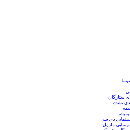
ینما
فی
ی ستارگان
دی نشده
نیمه
نیمیشن
ینمایی دی‌ سی
ینمایی مارول