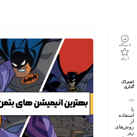
6 دیدگاه
3 رای
اشتراک
گذاری
با
استفاده
از
روش‌های
زیر