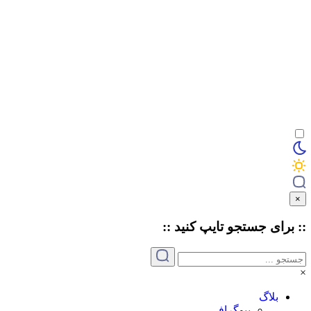
×
:: برای جستجو
تایپ
کنید ::
×
بلاگ
بیوگرافی