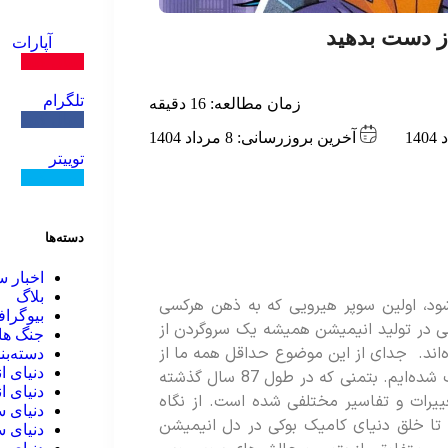
از دست بدهید
آپارات
دنبال کنید
تلگرام
زمان مطالعه:
16
دقیقه
دنبال کنید
آخرین بروزرسانی: 8 مرداد 1404
توییتر
دنبال کنید
دسته‌ها
اخبار س
بلاگ
ود، اولین سوپر هیرویی که به ذهن هرکسی
بیوگرا
 در تولید انیمیشن همیشه یک سروگردن از
جنگ ها
ده‌اند. جدای از این موضوع حداقل همه ما از
دسته‌بن
دنیای ا
دوران کودکی با یکی از انیمیشن های بتمن بزرگ شده‌ایم. بتمنی که در طول 87 سال گذشته
دنیای ا
رات و تفاسیر مختلفی شده است. از نگاه
دنیای س
د تا خلق دنیای کامیک بوکی در دل انیمیشن
دنیای س