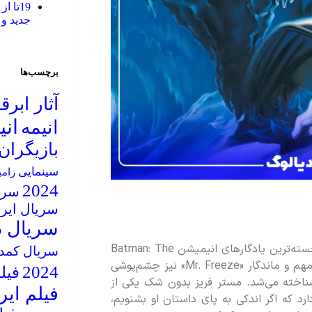
19تا 
جدید و 
برچسب‌ها
آثار ابر
ان
انیمه
بازیگران
سینمایی
زام
2024
سریال
سریال ایر
سریال د
شخصیت «هارلی کوئین» بدون تردید یکی از برجسته‌ترین یادگارهای انیمیشن Batman: The
سریال کمد
Animated Series است، اما نمی‌توان از نقش مهم و ماندگار «Mr. Freeze» نیز چشم‌پوشی
2024
فیلم 5
خصیتی که پیش‌تر با نام «Mr. Zero» شناخته می‌شد. مستر فریز بدون شک یکی از
فیلم ایر
رد که اگر اندکی به پای داستان او بشنویم،