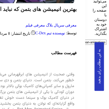
می‌توانید
این
بهترین انیمیشن های بتمن که نباید 
صفحه را
با
دوستان
خود به
معرفی سریال
بلاگ
معرفی فیلم
اشتراک
توسط:
نویسنده تیم C-Dex
تاریخ انتشار: 8 مرداد 1404
بگذارید.
به این مطلب رای بدهید
فهرست مطالب
وقتی صحبت از انیمیشن های ابرقهرمانی می‌ش
خطور می‌کند، بتمن است. دنیای بتمن و دی سی
مارول و سایر کمپانی‌های کامیک بوکی بالاتر بو
در دنیای کامیک بوک و سینما دست خوش تغیی
واقع گرایانه‌ای که نولان به دنیای بتمن بخشی