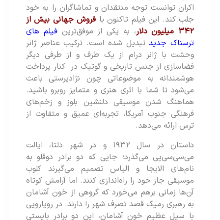
اکران توانست توجه منتقدان و تماشاگران را به خود
جلب کند. این فیلم تاکنون با
فروش جهانی بیش از
۳۴۲ میلیون دلار
، به یکی از موفق‌ترین
فیلم های
ترسناک جدید
تبدیل شده است. ترکیب عناصر ژانر
وحشت با ژانر درام از یک طرف و از طرفی دیگر
فضاسازی از جنس تاریخی و گوتیک در کنار پرداخت
هوشمندانه به موضوعاتی چون نژادپرستی باعث
می‌شود تا شما با اثری هنری و متمایز روبرو باشید.
هماهنگ شدن موسیقی دلنشین بلوز و زخم‌های
فرهنگی جنوب آمریکا، تجربه‌ای عمیق و متفاوت از
ترس ارائه می‌دهد.
داستان در سال ۱۹۳۲ و در شهر دلتا، ایالت
می‌سی‌سی‌پی می‌گذرد؛ جایی که دو برادر دوقلو به
نام‌های الایجا و الیاس تصمیم می‌گیرند کلوب
موسیقی جاز خود را راه‌اندازی کنند. اما آرامش کوتاه
آن‌ها زمانی برهم می‌خورد که گروهی از خون‌ آشامان
به رهبری رمیک قصد تصرف شهر را دارند. در رویارویی
با سیل عظیم خون آشامان، این دو برادر بایستی