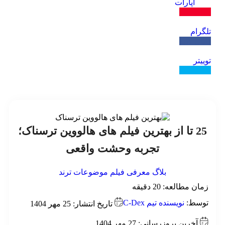
آپارات
دنبال کنید
تلگرام
دنبال کنید
توییتر
دنبال کنید
25 تا از بهترین فیلم های هالووین ترسناک؛
تجربه وحشت واقعی
بلاگ
معرفی فیلم
موضوعات ترند
زمان مطالعه:
20
دقیقه
توسط:
نویسنده تیم C-Dex
تاریخ انتشار: 25 مهر 1404
آخرین بروزرسانی: 27 مهر 1404