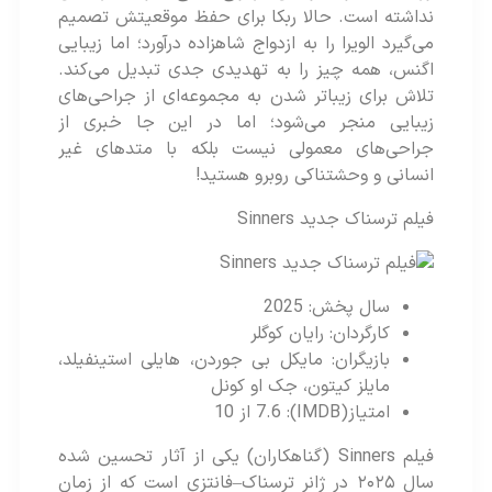
نداشته است. حالا ربکا برای حفظ موقعیتش تصمیم
می‌گیرد الویرا را به ازدواج شاهزاده درآورد؛ اما زیبایی
اگنس، همه چیز را به تهدیدی جدی تبدیل می‌کند.
تلاش برای زیباتر شدن به مجموعه‌ای از جراحی‌های
زیبایی منجر می‌شود؛ اما در این جا خبری از
جراحی‌های معمولی نیست بلکه با متدهای غیر
انسانی و وحشتناکی روبرو هستید!
فیلم ترسناک جدید Sinners
سال پخش: 2025
کارگردان: رایان کوگلر
بازیگران: مایکل بی جوردن، هایلی استینفیلد،
مایلز کیتون، جک او کونل
امتیاز(IMDB): 7.6 از 10
فیلم Sinners (گناهکاران) یکی از آثار تحسین‌ شده‌
سال ۲۰۲۵ در ژانر ترسناک–فانتزی است که از زمان