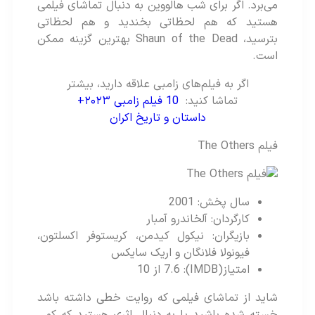
می‌برد. اگر برای شب هالووین به دنبال تماشای فیلمی
هستید که هم لحظاتی بخندید و هم لحظاتی
بترسید، Shaun of the Dead بهترین گزینه ممکن
است.
اگر به فیلم‌های زامبی علاقه دارید، بیشتر
تماشا کنید:
10 فیلم زامبی ۲۰۲۳+
داستان و تاریخ اکران
فیلم The Others
سال پخش: 2001
کارگردان: آلخاندرو آمبار
بازیگران: نیکول کیدمن، کریستوفر اکسلتون،
فیونولا فلانگان و اریک سایکس
امتیاز(IMDB): 7.6 از 10
شاید از تماشای فیلمی که روایت خطی داشته باشد
خسته شده باشید یا به دنبال اثری هستید که کمی