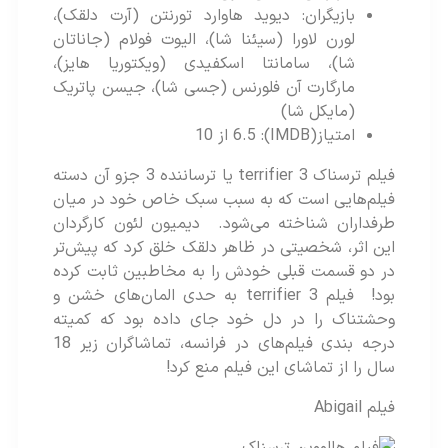
بازیگران: دیوید هاوارد تورنتن (آرت دلقک)،
لورن لاورا (سیئنا شا)، الیوت فولام (جاناتان
شا)، سامانتا اسکفیدی (ویکتوریا هایز)،
مارگارت آن فلورنس (جسی شا)، جیسن پاتریک
(مایکل شا)
امتیاز(IMDB): 6.5 از 10
فیلم ترسناک terrifier 3 یا ترساننده 3 جزو آن دسته
فیلم‌هایی است که به سبب سبک خاص خود در میان
طرفداران شناخته می‌شود. دیمیون لئون کارگردان
این اثر، شخصیتی در ظاهر دلقک خلق کرد که پیش‌تر
در دو قسمت قبلی خودش را به مخاطبین ثابت کرده
بود! فیلم terrifier 3 به حدی المان‌های خشن و
وحشتناک را در دل خود جای داده بود که کمیته
درجه بندی فیلم‌های در فرانسه، تماشاگران زیر 18
سال را از تماشای این فیلم منع کرد!
فیلم Abigail