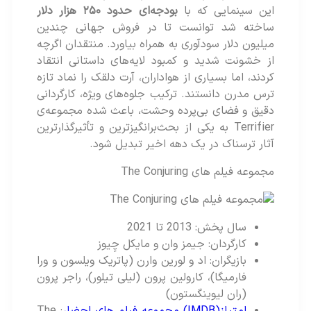
این سینمایی که با
بودجه‌ای حدود ۲۵۰ هزار دلار
ساخته شد توانست تا در فروش جهانی چندین
میلیون دلار سودآوری به همراه بیاورد. منتقدان اگرچه
از خشونت شدید و کمبود لایه‌های داستانی انتقاد
کردند، اما بسیاری از هواداران، آرت دلقک را نماد تازه‌
ترس مدرن دانستند. ترکیب جلوه‌های ویژه‌، کارگردانی
دقیق و فضای بی‌پرده‌ وحشت، باعث شده مجموعه‌ی
Terrifier به یکی از بحث‌برانگیزترین و تأثیرگذارترین
آثار ترسناک در یک دهه اخیر تبدیل شود.
مجموعه فیلم های The Conjuring
سال پخش: 2013 تا 2021
کارگردان: جیمز وان و مایکل چِیوز
بازیگران: اد و لورین وارن (پاتریک ویلسون و ورا
فارمیگا)، کارولین پرون (لیلی تیلور)، راجر پرون
(ران لیوینگستون)
امتیاز(IMDB) مجموعه فیلم های احضار
: The