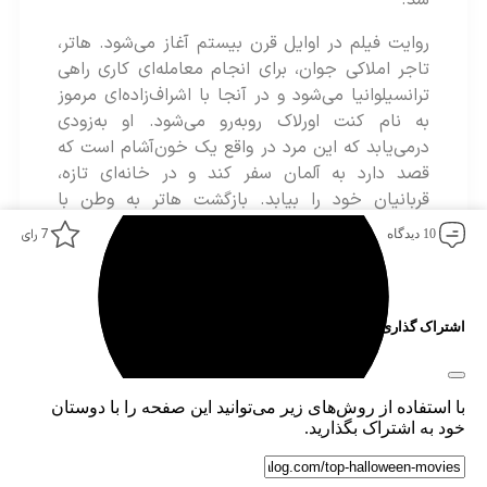
روایت فیلم در اوایل قرن بیستم آغاز می‌شود. هاتر،
تاجر املاکی جوان، برای انجام معامله‌ای کاری راهی
ترانسیلوانیا می‌شود و در آنجا با اشراف‌زاده‌ای مرموز
به نام کنت اورلاک روبه‌رو می‌شود. او به‌زودی
درمی‌یابد که این مرد در واقع یک خون‌آشام است که
قصد دارد به آلمان سفر کند و در خانه‌ای تازه،
قربانیان خود را بیابد. بازگشت هاتر به وطن با
کابوسی همراه می‌شود، چرا که اورلاک هم به تعقیب
7 رای
10 دیدگاه
او می‌آید و سایه‌ی مرگ را بر شهر می‌گستراند. تنها با
فداکاری الن، همسر هاتر، امیدی برای متوقف‌کردن این
موجود اهریمنی باقی می‌ماند.
اشتراک گذاری
فیلم
Psycho
به این مطلب رای بدهید
با استفاده از روش‌های زیر می‌توانید این صفحه را با دوستان
خود به اشتراک بگذارید.
سال پخش: 1960
کارگردان: آلفرد هیچکاک
بازیگران: آنتونی پرکینز، جنت لی، جان گوین و