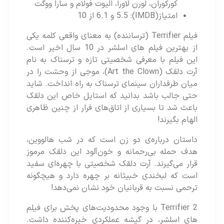
کورکوران، لورن لاورا، الیوت فولام و سارا ووگت
امتیاز(IMDB): 5.5 و 6.1 از 10
فیلم Terrifier (ترساننده) به معنای واقعی کلمه یکی
از بهترین فیلم های اسلشر در 10 سال اخیر است.
این فیلم با معرفی شخصیتی تازه و ترسناک به نام
آرت دلقک (Art the Clown)، موجی از وحشت را در
میان طرفداران سینمای ترسناک به راه انداخت. شاید
حتی جالب باشد بدانید که استایل خاص این دلقک
باعث شد تا بسیاری از اتاق‌های فرار از چنین ظاهری
الهام بگیرند!
داستان درباره‌ی دو زن است که در شب هالووین،
هدف حمله‌ بی‌رحمانه و خون‌آلود این دلقک مرموز
قرار می‌گیرند. آرت دلقک شخصیتی با چهره‌ای سفید
است که لبخندی خبیثانه بر چهره دارد و هیچگونه
ترحمی نسبت به قربانیان خود نشان نمی‌دهد!
Terrifier 2 با وجود محدودیت‌های پخش برای فیلم‌
های اسلشر، در گیشه عملکردی خیره‌کننده داشت.