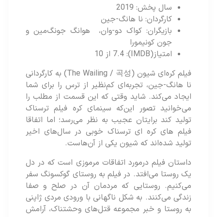
سال پخش: 2019
کارگردان: نا هانگ-جین
بازیگران: کواک دو-وان، هوانگ جونگ‌مین و
جون کونیمورا
امتیاز(IMDB): 7.4 از 10
فیلم کره‌ای شیون (The Wailing / 곡성) به کارگردانی
نا هانگ-جین، تجربه‌ای کم‌نظیر از ترس را برای شما
ایجاد می‌کند. شاید وقتی که این قسمت از مطلب را
می‌خوانید تصور این‌که سینمای کره فیلم ترسناک
تولید کند برایتان عجیب به نظر می‌رسد؛ اما اتفاقا
فیلم های کره ای ترسناک خوبی در سال‌های اخیر
تولید شده‌اند که شیون یکی از آن‌هاست.
داستان فیلم درمورد اتفاقات مرموزی است که در دل
یک روستا می‌افتد. در فیلم به روستای گوکسونگ سفر
می‌کنیم. روستایی که مردمان آن در صلح و صفا
زندگی می‌کنند. به شکل ناگهانی با ورودی مردی ژاپنی
به روستا و خبر مجموعه قتل‌های وحشتناک، آرامش