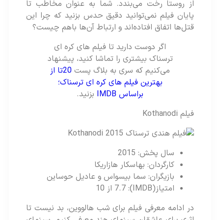
از روستا رخت می‌بندد. شما به عنوان مخاطب تا
پایان فیلم نمی‌توانید دقیق حدس بزنید که چرا این
قتل‌ها اتفاق افتاده‌اند و ارتباط آن‌ها باهم چیست؟
اگر دوست دارید تا فیلم های کره ای
ترسناک بیشتری را تماشا کنید، پیشنهاد
می‌کنیم که سری به بلاگ پست
20تا از
بهترین فیلم های کره ای ترسناک؛
براساس IMDB
بزنید.
فیلم Kothanodi
سال پخش: 2015
کارگردان: بهاسکار هازاریکا
بازیگران: سما بیسواس و عادیل حوساین
امتیاز(IMDB): 7.7 از 10
در ادامه معرفی فیلم برای شب هالووین، بد نیست تا
اثری برای عاشقان سینمای هند معرفی کنیم. سینمای