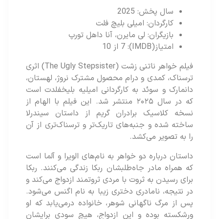
سال پخش: 2025
کارگردان: امیلی بلیچ فلت
بازیگران: لی مایرن، آنا داهل تورپ
امتیاز(IMDB): 7 از 10
فیلم خواهر ناتنی زشت (The Ugly Stepsister) اثری
ترسناک، کمدی و درام محصول مشترک نروژ، لهستان،
دانمارک و سوئد به کارگردانی امیلیه بلیخفلدت است
که در سال ۲۰۲۵ منتشر شد. این فیلم با الهام از
نسخه‌ کلاسیک برادران گریم از داستان سیندرلا
ساخته شده و جنبه‌های تاریک‌تر و ترسناک‌تری از آن
را به تصویر می‌کشد.
داستان درباره‌ دو خواهر به نام‌های الویرا و آلما است
که همراه مادر جاه‌طلبشان ربکا زندگی می‌کنند. ربکا
برای رسیدن به ثروت با مردی ثروتمند ازدواج می‌کند و
در نتیجه، نامادری دختری زیبا به نام اگنس می‌شود.
پس از مرگ ناگهانی شوهر، خانواده درمی‌یابد که او
ورشکسته بوده و این ازدواج، هیچ سودی برایشان