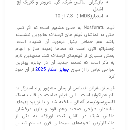
بازیگران: ماکس شرک، گرتا شرودر و گئورگ اچ.
اشنل
امتیاز(IMDB): 7.8 از 10
فیلم Nosferatu به حدی مشهور است که اگر کسی
حتی به تماشای فیلم های ترسناک هالووین ننشسته
باشد هم حداقل یکبار درمورد آن شنیده است.
نوسفراتو اثری است که بعدها زمینه ساز و الهام
بخش بسیاری از فیلم‌های ترسناک شد. همچنین لازم
به ذکر است که نسخه جدید آن در جایزه بهترین
طراحی لباس را از میان
جوایز اسکار 2025
از آن خود
کرد.
فیلم نوسفراتو اقتباسی از رمان مشهور برام استوکر به
نام «دراکولا» است. این فیلم صامت، در قالب
سبک
اکسپرسیونیسم آلمانی
ساخته شد و با نورپردازی‌های
سایه‌دار، طراحی صحنه‌ وهم‌ آلود و بازی درخشان
ماکس شرک در نقش کنت اورلاک، به یکی از
ماندگارترین تجربه‌های سینمایی قرن بیستم تبدیل
شد.