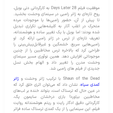
موفقیت فیلم 28 Days Later به کارگردانی دنی بویل،
روح تازه‌ای به ژانر زامبی در سینمای وحشت بخشید.
تا پیش از آن، حضور زامبی‌ها یا موجودات مرده
متحرک در اغلب آثار به کلیشه‌هایی تکراری تبدیل
شده بودند؛ اما بویل با یک تغییر ساده و هوشمندانه،
تعریف تازه‌ای از ترس در ژانر زامبی ارائه کرد. او
زامبی‌هایی سریع، خشمگین و غیرقابل‌پیش‌بینی را
طراحی کرد که بالاخره ترس مخاطبین را از چنین
موجوداتی افزایش دهد. همین نوآوری مسیر سینمای
وحشت مدرن را تغییر داد و الهام‌ بخش نسل
جدیدی از فیلم‌ های زامبی شد.
Shaun of the Dead با ترکیب ژانر وحشت و
ژانر
کمدی سیاه
، نشان داد که می‌توان اثری خلق کرد که
در عین حال که ترسناک است، بتواند خنده بر لب‌های
مخاطبین بیاورد! بازی درخشان سایمون پگ،
کارگردانی دقیق ادگار رایت و ریتم هوشمندانه‌ روایت
فیلم، این سینمایی را از یک کمدی ترسناک ساده فراتر