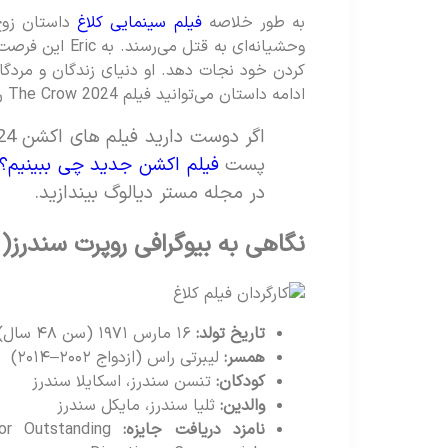
به طور خلاصه
فیلم سینمایی کلاغ
وحشیانه‌ای به قتل
کردن خود نجات دهد. او دنیای زندگان و مردگان 
ادامه داستان می‌توانید فیلم The Crow 2024 را تماشا کنید.
پست
فیلم اکشن جدید چی ببینیم؟؛ مو
در مجله مستر دیالوگ بیندازید.
نگاهی به بیوگرافی روپرت سندرز( ک
تاریخ تولد:
۱۶ مارس ۱۹۷۱ (سن ۴۸ سال)، وست‌مینستر، لندن، بریتانیا
همسر:
لیبرتی راس (ازدواج ۲۰۰۲–۲۰۱۴)
کودکان:
تنسن سندرز، اسکایلا سندرز
والدین:
ثلیا سندرز، مایکل سندرز
نامزد دریافت جایزه:
or Outstanding