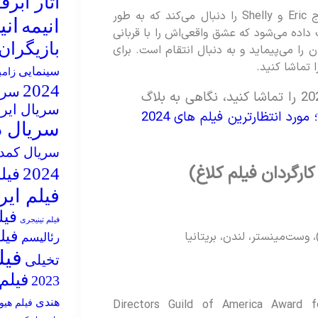
آثار ابر
داستان زوج Eric و Shelly را دنبال می‌کند که به طور
ان
انیمه
 می‌رسند. به Eric این فرصت داده می‌شود که عشق واقعی‌اش را با قربانی
بازیگران
را می‌پیماید و به دنبال انتقام است. برای
سینمایی
زام
2024
سریال
اگر دوست دارید فیلم های اکشن 2024 را تماشا کنید، نگاهی به بلاگ
سریال ایر
رد انتظارترین فیلم های 2024
سریال د
سریال کمد
ارگردان فیلم کلاغ)
2024
فیلم 5
فیلم ایر
فیل
فیلم تینیجری
فیل
رئالیسم
فیل
تخیلی
فیلم ه
2023
هندی
Directors Guild of America Award f
فیلم هیو