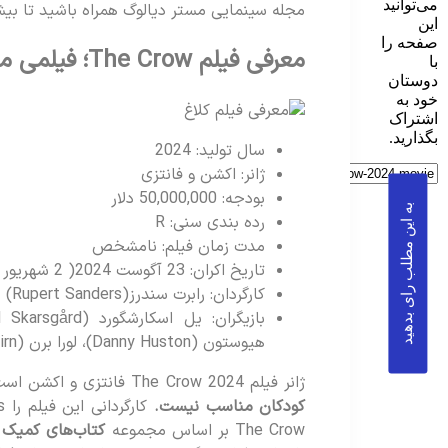
می‌توانید
مجله سینمایی مستر دیالوگ همراه باشید تا بیشتر با فیلم  Crow
این
صفحه را
معرفی فیلم The Crow؛ فیلمی متفاوت
با
دوستان
خود به
اشتراک
بگذارید.
سال تولید: 2024
ژانر: اکشن و فانتزی
بودجه: 50,000,000 دلار
به این مطلب رای بدهید
رده بندی سنی: R
مدت زمان فیلم: نامشخص
تاریخ اکران: 23 آگوست 2024( 2 شهریور 1403)
کارگردان: رابرت سندرز(Rupert Sanders)
هیوستون (Danny Huston)، لورا برن (Laura Birn) و جردن بولجر (Jordan Bolger)
ژانر فیلم The Crow 2024 فانتزی و اکشن است.
کودکان مناسب نیست.
The Crow بر اساس مجموعه
کتاب‌های کمیک
ب