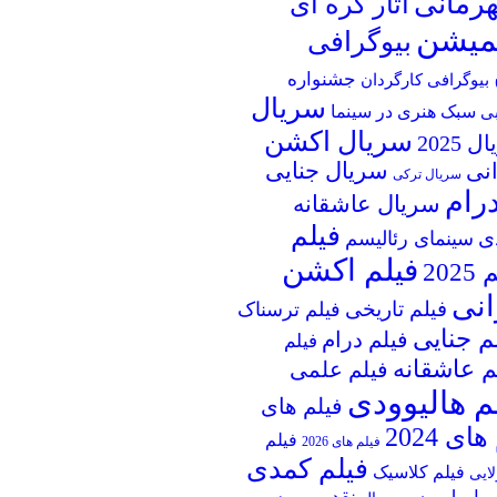
قهرمانی
آثار کره ای
یمیشن
بیوگرافی
جشنواره
بیوگرافی کارگردان
سریال
سبک هنری در سینما
بی
سریال اکشن
 2025
انی
سریال جنایی
سریال ترکی
رام
سریال عاشقانه
فیلم
ی
سینمای رئالیسم
فیلم اکشن
202
انی
فیلم تاریخی
فیلم ترسناک
م جنایی
فیلم درام
فیلم
م عاشقانه
فیلم علمی
م هالیوودی
فیلم های
ای 2024
فیلم
فیلم های 2026
فیلم کمدی
فیلم کلاسیک
لایی
نقد و بررسی