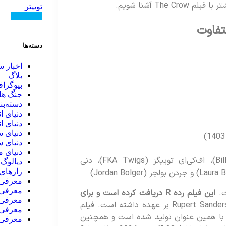
The آشنا شویم.
توییتر
دنبال کنید
دسته‌ها
اخبار س
بلاگ
بیوگرا
جنگ ها
دسته‌بن
دنیای ا
دنیای ا
دنیای س
دنیای س
دنیای 
بازیگران: یل اسکارشگورد (Bill Skarsgård)، اف‌کی‌ای توییگز (FKA Twigs)، دنی
دیالوگ 
رازهای 
معرفی ا
معرفی 
این فیلم رده R دریافت کرده است و برای
معرفی 
کارگردانی این فیلم را Rupert Sanders بر عهده داشته است. فیلم
معرفی 
ا همین عنوان تولید شده است و همچنین
معرفی 