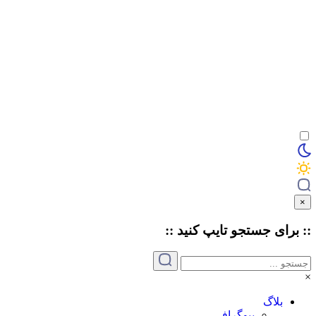
×
:: برای جستجو
تایپ
کنید ::
×
بلاگ
بیوگرافی