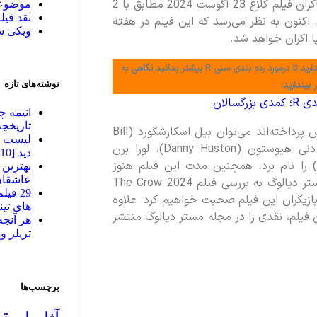
بازسازی فیلم دیگری به همین نام است. تاریخ اکران فیلم کلاغ 23 آگوست 2024 مطابق با 2
موضوعا
نقد فیل
فته شده است. اکنون به نظر می‌رسد که این فیلم در هفته
ویکی 
پا اکران خواهد شد.
چرا برای یک فیلم رده سنی R درنظر می‌گیرند؟ اگر دوست دارید تا درمورد رده بندی سنی R بیشتر بدانید نگاهی به
بیندازید:
نوشته‌های تازه
انیمه چ
تاریخچه
از جمله بازیگرانی که در این فیلم به ایفای نقش پرداخته‌اند می‌توان بیل اسکارشگورد (Bill
لیست به
Skarsgård)، اف‌کی‌ای توییگز (FKA Twigs)، دنی هیوستون (Danny Huston)، لورا برن
دید [2010 تا 2026]
(Laura Birn) و جردن بولجر (Jordan Bolger) را نام برد. همچنین مدت این فیلم هنوز
عاشقان
مشخص نشده است. در ادامه این مقاله از مستر دیالوگ به بررسی فیلم The Crow 2024
29 فی
ازیگران این فیلم صحبت خواهیم کرد. علاوه
های تینیج
ن فیلم، نقدی را در مجله مستر دیالوگ منتشر
تریلر و
برچسب‌ها