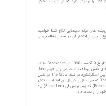
او هم‌ اکنون مسئولیت تولید فیلم The crow 2024 را برعهده دارد که در ادامه به شکل
رپیشه های فیلم سینمایی کلاغ آشنا خواهیم
غ را پس از انتشار آن در همین مقاله بررسی
بیل اسکارشگورد یک بازیگر سوئدی است که در تاریخ 9 آگوست 1990 در Stockholm متولد
شد. از جمله آثار معروفی که او در آن‌ها به ایفای نقش پرداخته است می‌توان فیلم John
Wick: Chapter 4 و مجموعه فیلم It را نام برد. بیل اسکارشگورد در فیلم The Crow در نقش
کاراکتر Eric حضور داشته است. در فیلم The Crow که سی سال پیش از این اقتباس منتشر
شده بود، ایفای نقش Eric را برندون لی (Brandon Lee) که پسر بروس لی (Bruce Lee) بود
ود را از دست داد.