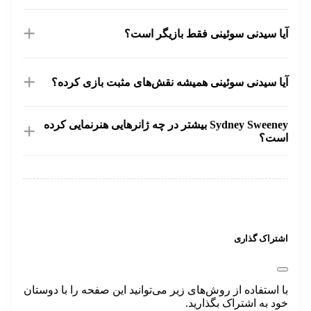
+
ا سیدنی سوئینی فقط بازیگر است؟
ر. او علاوه بر بازیگری، فعالیت‌هایی به عنوان تهیه‌کننده
ز دارد. یکی از کارهای مهمش تأسیس شرکت فیلم‌سازی
+
Fifty-Fifty Fil است.
ا سیدنی سوئینی همیشه نقش‌های مثبت بازی کرده؟
ر اینگونه نیست. سیدنی سوئینی همیشه در مصاحبه‌های
د برای بازی در نقش‌های پیچیده پیش قدم شده است.
+
Sydney Sweeney بیشتر در چه ژانرهایی هنرنمایی کرده
ست؟
 در ژانرهای کمدی، درام، عاشقانه و ترسناک ایفای نقش
رده است.
تراک گذاری
 استفاده از روش‌های زیر می‌توانید این صفحه را با دوستان
د به اشتراک بگذارید.