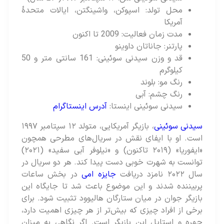
محل تولد: اسپوکن، واشینگتن، ایالات متحدهٔ
آمریکا
مدت زمان فعالیت: 2009 تا اکنون
پارتنر: جاناتان داوینو
قد و وزن سیدنی سوئینی: 161 سانتی متر و 50
کیلوگرم
رنگ مو: بلوند
رنگ چشم: آبی
سیدنی سوئینی اینستا:
آدرس اینستاگرام
سیدنی سوئینی
، بازیگر آمریکایی، متولد ۱۲ سپتامبر ۱۹۹۷
است. او با ایفای نقش در سریال‌های مطرحی همچون
«ایفوریا» (۲۰۱۹ تاکنون) و «نیلوفر آبی سفید» (۲۰۲۱)
توانست به شهرت خوبی دست پیدا کند. هر دو سریال در
سال ۲۰۲۲ نامزد دریافت
جایزه امی
در بخش ساعات
پربیننده شدند و این موضوع باعث شد تا جایگاه این
بازیگر جوان در میان ستارگان هالیوود تثبیت شود. برای
برخی از افراد چیزی که بیش‌تر از هر چیزی اهمیت دارد،
چهره و استایل این بازیگر است. اگر نگاهی به میزان