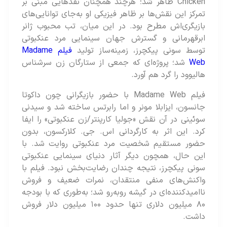
Chicken ظاهر شد؛ هرچند همچنان نقدهایی مبنی بر
تمرکز این نقش‌ها بر ظاهر فیزیکی او به‌جای توانایی‌های
بازیگری‌اش مطرح بود. در این میان، تب محبوب ژانر
ابرقهرمانی و گسترش جهان سینمایی مرد عنکبوتی
توسط سونی پیکچرز، زمینه‌ساز تولید
فیلم Madame
Web
شد؛ پروژه‌ای که جمعی از ستارگان زن سرشناس
هالیوود را گرد هم آورد.
فیلم Madame Web با حضور بازیگرانی چون داکوتا
جانسون، ایزابلا مونر و اما رابرتس ساخته شد و سیدنی
سوئینی در آن نقش «جولیا کارپنتر/زن عنکبوتی» را ایفا
کرد. این اثر به کارگردانی اس. جی. کلارکسون، بدون
حضور مستقیم شخصیت مرد عنکبوتی روایت شد. با
این حال، همچون دیگر آثار دنیای سینمایی عنکبوتی
سونی پیکچرز، نتیجه چندان رضایت‌بخش نبود. فیلم با
واکنش‌های منفی منتقدان، نمرات ضعیف و فروش
ناامیدکننده‌ای در گیشه روبه‌رو شد؛ به‌طوری که با بودجه
۸۰ میلیون دلاری تنها حدود ۱۰۰ میلیون دلار فروش
داشت.