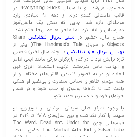
سال ۲۰۱۸ برای سیدنی سوئینی سالی سرنوشت‌ ساز
محسوب می‌شد. او با سریال Everything Sucks! در
قالب داستانی کمدی-درام از دهه ۹۰ میلادی وارد
مرحله‌ای تازه شد؛ جایی که نقش یک دانش‌آموز
دبیرستانی را ایفا کرد. اما ماجرا به همین‌جا ختم نشد.
همان سال، حضور در
مینی سریال نتفلیکس
Sharp
Objects و سریال The Handmaid’s Tale( یکی از
بهترین سریال های نتفلیکس
در چند سال اخیر) فرصتی
تازه برایش بود تا در کنار بازیگران بزرگی مانند ایمی آدامز
و الیزابت ماس بدرخشد. ترکیب استعداد، انرژی فوق
العاده او در به تصویر کشیدن نقش‌های مختلف و از
همه مهم‌تر ظاهر و استایل متفاوت و بی‌نظیر او همگی
باعث شد تا نگاه‌ها به‌سوی او جلب شود و در شغل
حرفه‌ای خود وارد مسیری جدید شود.
با وجود تمرکز اصلی سیدنی سوئینی بر تلویزیون، او
سینما را کنار نگذاشت و بین سال‌های ۲۰۱۸ تا ۲۰۱۹ در
فیلم‌هایی چون The Ward، Dead Ant، Under the
Silver Lake و The Martial Arts Kid حضور یافت.