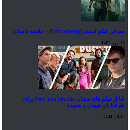
فیلم استخراج(Extraction)+ خلاصه داستان
8تا از فیلم‌ های مشابه Now You See Me برای
داران هیجان و شعبده