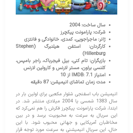
سال ساخت: 2004
شرکت: پارامونت پیکچرز
ژانر: ماجراجویی، کمدی، خانوادگی و فانتزی
کارگردان: استفن هیلنبرگ (
Stephen
)
Hillenburg
بازیگران: تام کنی، بیل فیجرباک، راجر بامپس،
کلنسی براون، مستر لارنس و کارولین لارنس
امتیاز
: 7.1 از 10
IMDB
مدت زمان تماشای انیمیشن: 87 دقیقه
انیمیشن باب اسفنجی شلوار مکعبی برای اولین بار در
سال 1383 شمسی یا 2004 میلادی منتشر شد. در
ابتدا، شرکت پارامونت پیکچرز فکرش را هم نمی‌کرد که
این سریال به سرعت به محبوبیت برسد و در بین
مخاطبان آمریکایی و جهانی محبوب شود. با این
حال، این سریال انیمیشنی به سرعت مورد توجه قرار