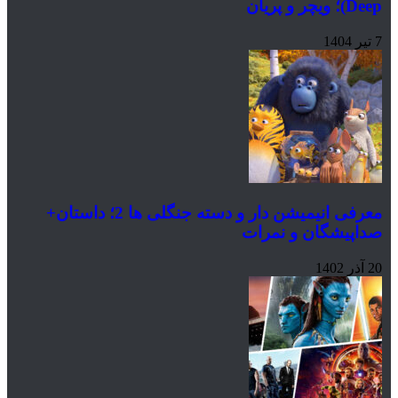
 و پریان
معرفی انیمیشن دار و دسته جنگلی ها 2؛ داستان+
پیشگان و نمرات