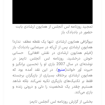
تمجید روزنامه لس آنجلس از همایون ارشادی بابت
حضور در بادبادک باز
بیوگرافی همایون ارشادی تنها یک نقطه عطف ندارد!
همایون ارشادی پس از آن‌که در سینمایی بادبادک باز
(فیلم همایون ارشادی در نقش افغانی) حسابی
خوش درخشید، روزنامه لس آنجلس تایمز در
نوشته‌ای در سال 2007 بازی او را تحسین برانگیز و
حیرت آور خواند(
منبع
). در این نقد آمده بود که
همایون ارشادی برخلاف بسیاری از بازیگران برجسته
فقط بر تکنیک‌های بازیگری تکیه نمی‌کند بلکه شاهد
هستیم چقدر یک شخصیت را دلی و درونی زنده و
بازی می‌کند.
بخشی از گزارش روزنامه لس آنجلس تایمز: