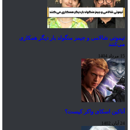
وتی شالامی و جیمز منگولد بار دیگر همکاری
کنند
کین اسکای واکر کیست؟