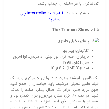
تماشاگری، با هر سلیقه‌ای، جذاب باشد.
بیشتر بخوانید:
فیلم شبیه interstellar چی
ببینیم؟
فیلم The Truman Show
کارگردان: پیتر ویر
بازیگران: جیم کری، لورا لینی، اد هریس، نوآ امریخ
سال اکران: 1998
امتیاز(IMDB): 8.2 از 10
یک قانون نانوشته وجود دارد: وقتی جیم کری وارد یک
فیلم علمی‌ تخیلی می‌شود، باید حواستان را جمع کنید
چون قراره چیزی فراتر یک خیال پردازی ساده را تماشا
کنید! در دهه‌ ۹۰، کری ستاره‌ بی‌چون‌وچرای کمدی بود و
همه او را به‌عنوان «آن آدم بامزه با اداهای خنده‌دار»
می‌شناختند. اما با انتخاب درخشانش در نقش ترومن