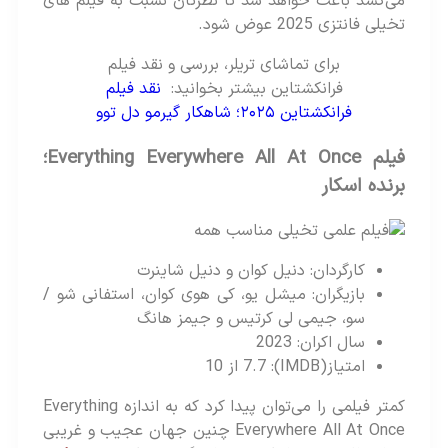
می‌کشد باعث خواهد شد تا نظرتان نسبت به فیلم های
تخیلی فانتزی 2025 عوض شود.
برای تماشای تریلر، بررسی و نقد فیلم
فرانکشتاین بیشتر بخوانید:
نقد فیلم
فرانکشتاین ۲۰۲۵؛ شاهکار گیرمو دل توو
فیلم Everything Everywhere All At Once؛
برنده اسکار
کارگردان: دنیل کوان و دنیل شاینرت
بازیگران: میشل یو، کی هوی کوان، استفانی شو /
سو، جیمی لی کرتیس و جیمز هانگ
سال اکران: 2023
امتیاز(IMDB): 7.7 از 10
کمتر فیلمی را می‌توان پیدا کرد که به اندازه Everything
Everywhere All At Once چنین جهان عجیب و غریبی