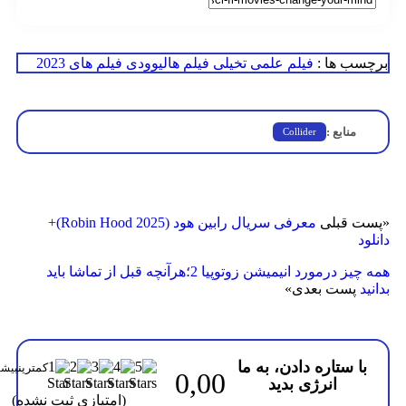
سب ها :
فیلم علمی تخیلی
فیلم هالیوودی
فیلم های 2023
منابع :
Collider
ت قبلی
معرفی سریال رابین هود (Robin Hood 2025)+
ود
همه چیز درمورد انیمیشن زوتوپیا 2؛هرآنچه قبل از تماشا باید
د
پست بعدی
»
با ستاره دادن، به ما
0,00
انرژی بدید
(امتیازی ثبت نشده)