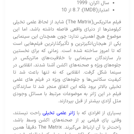
سال اکران: 1999
امتیاز(IMDB): 8.7 از 10
فیلم ماتریکس(The Matrix) شاید از لحاظ علمی‌ تخیلی
کیلومترها از دنیای واقعی فاصله داشته باشد، اما این
موضوع هیچ اهمیتی ندارد؛ چون همچنان این سینمایی
یکی از هیجان‌انگیزترین و تأثیرگذارترین فیلم‌هایی است
که تا امروز ساخته شده است. زمانی که برای نخستین
بار سازندگان سینمایی با خلاقیت‌های ماتریکس در
جلوه‌های ویژه و صحنه‌های اکشن آشنا شدند، انقلابی در
سینما شکل گرفت. انقلابی که نه تنها باعث شد تا
کیفیت سکانس‌ها و جلوه‌های ویژه در فیلم های علمی
تخیلی بالاتر برود بلکه این اتفاق منجر شد تا سازندگان
فیلم در این ژانر به موضوعات مرتبط با مسائل وجودی
مثل آزادی بیشتر از قبل بپردازند.
بسیاری از افرادی که با
ژانر علمی‌ تخیلی
راحت نیستند،
وقتی پای فیلمی پر از صحنه‌های اکشن وسط باشد،
راحت‌تر با آن ارتباط می‌گیرند. The Matrix دقیقاً همین