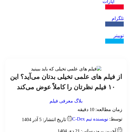
آپارات
ال کنید
گرام
ال کنید
یتر
ال کنید
ز فیلم های علمی‌ تخیلی بدتان می‌آید؟ این
۱۰ فیلم نظرتان را کاملاً عوض می‌کند
بلاگ
معرفی فیلم
ان مطالعه:
10
دقیقه
وسط:
نویسنده تیم C-Dex
تاریخ انتشار: 5 آذر 1404
آخرین بروزرسانی: 21 دی 1404