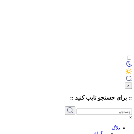
×
:: برای جستجو
تایپ
کنید ::
×
بلاگ
بیوگرافی