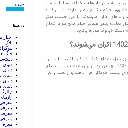
من و اسفند در ژانرهای مختلف شما را شیفته
توییتر
دنبال کنید
لیوود حکم برگ برنده را دارد! آثار بزرگ و
بازه‌ای اکران می‌شوند. با این حساب بهتر
ل مطلب یعنی معرفی فیلم های مورد انتظار
دسته‌ها
اخبار س
بلاگ
بیوگرا
جنگ ها
ری مثل پاندای کنگ فو کار باشید، باید این
دسته‌بن
دنیای ا
مژده را به شما بدهیم که دو ماه انتهایی سال 1402 بهترین زمان برای لذت بردن از دنیای
دنیای ا
واچ لیست خودتان قرار دهید و از همین الان
دنیای س
دنیای س
دنیای 
دیالوگ 
رازهای 
معرفی ا
معرفی 
معرفی 
معرفی 
معرفی 