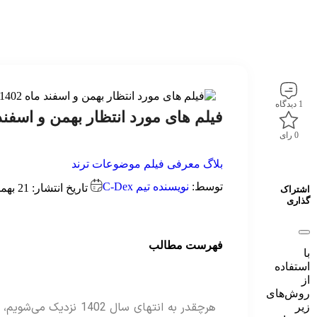
1 دیدگاه
فیلم های مورد انتظار بهمن و اسفند ماه 1402 + خلاصه
0 رای
بلاگ
معرفی فیلم
موضوعات ترند
توسط:
نویسنده تیم C-Dex
تاریخ انتشار: 21 بهمن 1402
اشتراک
گذاری
فهرست مطالب
با
استفاده
از
روش‌های
هرچقدر به انتهای سال 402
زیر