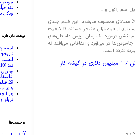
موضوعا
نقد فیل
ویل، سم راکول و…
ویکی 
فیلم آرگیل یکی از پرستاره ترین فیلم های 2024 میلادی محسوب می‌شود. این فیلم چندی
و اکنون بسیاری از فیلمبازان منتظر هستند تا کیفیت
لم اکشن درمورد یک رمان نویس داستان‌های
نوشته‌های تازه
سوس‌ها در می‌آورد و اتفاقاتی می‌افتد که
انیمه چ
ربه نکرده است.
تاریخچه
لیست به
فیلم Argylle با فروش 1.7 میلیون دلاری در گیشه کار
دید [2010 تا 2026]
عاشقان
29 فی
های تینیج
تریلر و
برچسب‌ها
دلر و…