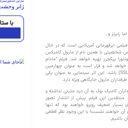
مارتین اسکورسیزی
ژانر وحشت
با ستا
ما رابرتز و…
 (به انگلیسی: Madame Web) نام فیلمی ابرقهرمانی آمریکایی است که در حال
اساس شخصیتی با همین نام از مارول کامیکس
تورا پیکچرز تهیه خواهد شد. فیلم “مادام
خواهد شد و قرار است به عنوان چهارمین
فیلم در دنیای سینمایی مرد عنکبوتی سونی (SSU) باشد. این اثر سینمایی به عنوان یکی
طرفداران مارول جایگاهی ویژه دارد.
اران کامیک بوک به آن دید مثبتی نداشته و
 منتقدین این فیلم، پیش از انتشار تصور
زی بسیار ضعیف روبرو خواهند بود که تنها
ای آن خواهند نشست! با این وجود نظر قطعی
آن باشیم.