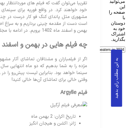
می‌توانید
تقریبا می‌توان گفت که فیلم های موردانتظار به
این
خود خواهند کرد. در واقع فوریه برای سینمای ها
صفحه را
مشهوری مثل پاندای کنگ فو کار درست در چنین 
با
است دست از مقدمه چینی برداریم و به سراغ اص
دوستان
خود به
بهمن و اسفند ماه 1402 برویم. در ادامه با مجله مستر دیالوگ همراه باشید.
اشتراک
بگذارید.
چه فیلم هایی در بهمن و اسفند 1402 اکران می‌شوند؟
اگر از فیلمبازان و مشتاقان تماشای آثار مشهو
به این مطلب رای بدهید
سینما خواهد بود. بنابراین لیست پیش‌رو را در 
وقتی خالی برای تماشای آن‌ها خالی کنید!
فیلم Argylle
تاریخ اکران: 2 بهمن ماه
ژانر: اکشن و هیجان انگیز