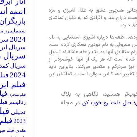
آثار ابر
ان
وعاتی همچون عشق به غذا، آشپزی و مزه
انیمه
دوست داران غذا و افرادی که به دنبال تماشای
بازیگران
ی دارد.
سینمایی
زام
ل 1885 میلادی رخ می‌دهد. طعم‌ها درباره آشپزی استثنایی به نام
2024
سریال
 سال با خوراک شناس معروفی به نام دودین همکاری کرده است.
سریال ایر
م متقابل آنها به یک رابطه عاشقانه تبدیل
سریال د
شده است که هر یک از آنها خوشمزه‌تر از
سریال کمد
یز سردرگم و متحیر می‌کند. بنابراین باید
را تغییر دهد؟ این سوالی است با تماشای این
2024
فیلم 5
فیلم ایر
فیل
خوب‌تر هستید، نگاهی به بلاگ
فیلم تینیجری
فیل
؛ حال دلت رو خوب کن
در مجله
رئالیسم
فیل
تخیلی
فیلم ه
2023
هندی
فیلم هیو