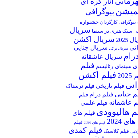
قهرمانی
آثار کره ای
یمیشن
بیوگرافی
جشنواره
بیوگرافی کارگردان
سریال
سبک هنری در سینما
بی
سریال اکشن
 2025
انی
سریال جنایی
سریال ترکی
رام
سریال عاشقانه
فیلم
ی
سینمای رئالیسم
فیلم اکشن
202
انی
فیلم تاریخی
فیلم ترسناک
م جنایی
فیلم درام
فیلم
م عاشقانه
فیلم علمی
م هالیوودی
فیلم های
ای 2024
فیلم
فیلم های 2026
فیلم کمدی
فیلم کلاسیک
لایی
نقد و بررسی