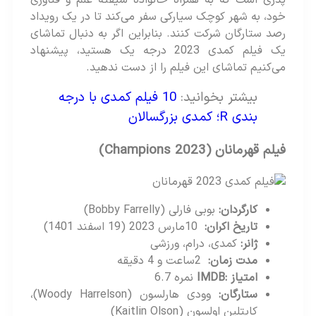
پدری است که به همراه خانواده شیفته علم و فناوری
خود، به شهر کوچک سیارکی سفر می‌کند تا در یک رویداد
رصد ستارگان شرکت کنند. بنابراین اگر به دنبال تماشای
یک فیلم کمدی 2023 درجه یک هستید، پیشنهاد
می‌کنیم تماشای این فیلم را از دست ندهید.
بیشتر بخوانید:
10 فیلم کمدی با درجه
بندی R؛ کمدی بزرگسالان
فیلم قهرمانان
(Champions 2023)
کارگردان
:
بوبی فارلی (Bobby Farrelly)
تاریخ اکران
:
10مارس 2023 (19 اسفند 1401)
ژانر
:
کمدی، درام، ورزشی
مدت زمان
:
2ساعت و 4 دقیقه
امتیاز
:IMDB
نمره 6.7
ستارگان
:
وودی هارلسون (Woody Harrelson)،
کایتلین اولسون (Kaitlin Olson)