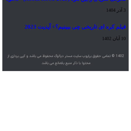
 کره ای تاریخی چی ببینیم؟+ آپدیت 2023
1402 © تمامی حقوق برایوب سایت مستر دیالوگ محفوظ می باشد و کپی برداری از
محتوا با ذکر منبع بلامانع می باشد.