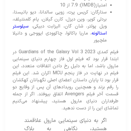
امتیاز(IMDB): 7.9 از 10
ستارگان: کریس پرت، زویی سالدانا، دیو باتیستا،
بردلی کوپر، وین دیزل، کارن گیلان، پام کلمنتیئف،
ویل پولتر، شان گان، الیزابت دبیکی،
سیلوستر
استالونه
، ماریا باکالوا، چاکوودی ایووجی و دانیلا
ملچیور
فیلم کمدی 2023 Guardians of the Galaxy Vol 3 در
ابتدا قرار بود که فیلم اول فاز چهارم دنیای سینمایی
مارول باشد، اما به دلیل رخ دادن اتفاقات متعدد، این
فیلم در نهایت در فاز پنجم MCU اکران شد. این فیلم
قرار بود تا پایان داستان اعضای اصلی نگهبانان کهکشان
را رقم بزند و همچنین رویدادهای آن پس از وقایع دو
قسمت آخر فیلم Avengers اتفاق بیوفتد. اگر از جمله
طرفداران دنیای مارول هستید، پیشنهاد می‌کنیم
تماشای این را از دست ندهید.
اگر به دنیای سینمایی مارول علاقمند
هستید، نگاهی به بلاگ