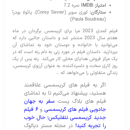
امتیاز
:IMDB
نمره 7.2
ستارگان
:
کوری سویر (Corey Sevier)، پائولا بودرآ
(Paula Boudreau)
فیلم کمدی 2023 مرا برای کریسمس برگردان در ماه
هفتم سال 2023 منتشر شد و داستان جالبی دارد که
می‌توانید با خانواده و دوستان خود به تماشای آن
بپردازید. داستان فیلم در مورد زنی به نام رنه است که در
یک مرکز فروش هدایای محلی کار می‌کند. رنه پس از یک
روز کاری سخت و دلسردکننده، به عنوان آرزوی کریسمس،
زندگی متفاوتی را می‌خواهد که …
اگر به فیلم های کریسمسی علاقمند
هستید، پیشنهاد می‌کنیم تا به تماشای
فیلم های بلاگ پست
سفر به جهان
جادویی فیلم های کریسمسی
و
۶ فیلم
جدید کریسمسی نتفلیکس؛ حال خوب
را تجربه کنید!
در مجله مستر دیالوگ