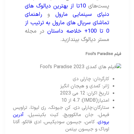
پست‌های
10تا از بهترین دیالوگ های
دنیای سینمایی مارول
و
راهنمای
تماشای سریال های مارول به ترتیب از
0 تا 100+ خلاصه داستان
در مجله
مستر دیالوگ بیندازید.
فیلم Fool’s Paradise
کارگردان: چارلی دی
ژانر: کمدی و هیجان انگیز
تاریخ اکران: 12 می 2023
امتیاز(IMDB): 4.7 از 10
ستارگان:چارلی دی، کن جیونگ، ری لیوتا، تراویس
فیمل، جان مالکوویچ، کیت بکینسیل،
آدرین
برودی
، کامن، جیسون سودیکیس، ادی فالکو، آلانا
اوباک و جیسون بیتمن