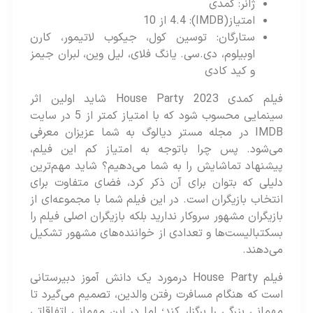
ژانر: کمدی
امتیاز(IMDB): 4.4 از 10
ستارگان: توسین کول، جیکوب لاتیمور، کارن
اوبیلوم، دی.سی. یانگ فلای، لیل وین، لبران جیمز
و کید کادی
فیلم کمدی 2023 House Party شاید اولین اثر
سینمایی محسوب شود که با امتیاز کمتر از 5 در سایت
IMDB در مجله مستر دیالوگ به شما عزیزان معرفی
می‌شود. پس چرا باتوجه به امتیاز کم این فیلم،
پیشنهاد تماشایش را به شما می‌دهیم؟ شاید مهم‌ترین
دلیلی که بتوان برای آن ذکر کرد، فضای متفاوت برای
انتخاب بازیگران است. در این فیلم شما با مجموعه‌ای از
بازیگران مشهور سروکار ندارید بلکه بازیگران اصلی فیلم را
بسکتبالیست‌ها و تعدادی از خوانند‌ه‌های مشهور تشکیل
می‌دهند.
فیلم House Party درمورد یک دانش آموز دبیرستانی
است که هنگام مسافرت رفتن والدین، تصمیم می‌گیرد تا
مهمانی بزرگی را برگزار کند؛ اما در این مهمانی اتفاقاتی