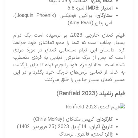
مدت زمان
:
2ساعت و 59 دقیقه
امتیاز
:IMDB
نمره 6.8
ستارگان
:
یواکین فونیکس (Joaquin Phoenix)،
آمی ریان (Amy Ryan)
فیلم کمدی خارجی 2023، بو ترسیده است یک درام
بسیار جذاب است که شما را محو تماشای خود خواهد
کرد. داستان این فیلم سینمایی کمدی در مورد مردی
است که پس از مرگ مادرش، تبدیل به فردی مضطرب
شده است. حالا او عزم خود را جزم کرده تا برای بازگشت
به خانه از تمامی ترس‌های تاریک خود بگذرد و در این
مسیر کمدی بسیار جالبی را خلق می‌کند.
فیلم رنفیلد
(Renfield 2023)
کارگردان
:
کریس مک‌کای (Chris McKay)
تاریخ اکران
:
14آپریل 2023 (25 فروردین 1402)
ژانر
:
کمدی، فانتزی، ترسناک