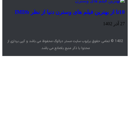
10تا از بهترین فیلم های وسترن دنیا از نظر IMDb
27 آذر 1402
1402 © تمامی حقوق برایوب سایت مستر دیالوگ محفوظ می باشد و کپی برداری از
محتوا با ذکر منبع بلامانع می باشد.