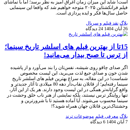
است!‌ شاید این میزان زمان اغراق آمیز به نظر برسد؛ اما با تماشای
فیلم فرانکشتاین ۲۰۲۵ متوجه خواهیم شد که واقعا این سینمایی
حاصل سال‌ها فکر و ایده پردازی است.
بلاگ
نقد فیلم و سریال
26 آبان 1404
24 دیدگاه
15تا از بهترین فیلم های اسلشر تاریخ سینما؛
از ترس تا صبح بیدار می‌مانید!
اگر صدای چاقو روی شیشه، نفس‌تان را بند می‌آورد و از پاشیده
شدن خون و صدای جیغ لذت می‌برید، این لیست مخصوص
شماست! در این مقاله، به سراغ بهترین فیلم‌ های اسلشر تاریخ
سینما رفته‌ایم؛ از قاتلان نقاب‌دار دهه‌ 80 میلادی تا آثار جدیدتر و
واقع گرایانه‌تر همگی در این لیست وجود دارند. هر یک از این آثار،
تنها روایتگر ترس نیستند، بلکه نمایشی از هنر ناب خلق وحشت در
سینما محسوب می‌شوند. آیا آماده هستید تا با شرورترین و
وحشتناک‌ترین قاتلان جهان همراه شوید؟!
بلاگ
معرفی فیلم
موضوعات ترند
7 آبان 1404
6 دیدگاه