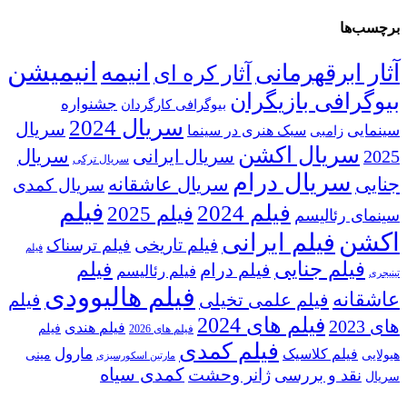
برچسب‌ها
انیمیشن
انیمه
آثار ابرقهرمانی
آثار کره ای
بیوگرافی بازیگران
جشنواره
بیوگرافی کارگردان
سریال 2024
سریال
سینمایی
سبک هنری در سینما
زامبی
سریال اکشن
2025
سریال ایرانی
سریال
سریال ترکی
سریال درام
جنایی
سریال عاشقانه
سریال کمدی
فیلم
فیلم 2024
فیلم 2025
سینمای رئالیسم
اکشن
فیلم ایرانی
فیلم تاریخی
فیلم ترسناک
فیلم
فیلم جنایی
فیلم
فیلم درام
فیلم رئالیسم
تینیجری
فیلم هالیوودی
عاشقانه
فیلم علمی تخیلی
فیلم
فیلم های 2024
های 2023
فیلم هندی
فیلم
فیلم های 2026
فیلم کمدی
فیلم کلاسیک
مارول
هیولایی
مینی
مارتین اسکورسیزی
کمدی سیاه
ژانر وحشت
نقد و بررسی
سریال