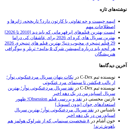
نوشته‌های تازه
انیمه چیست و چه تفاوتی با کارتون دارد؟ تاریخچه، ژانرها و
اصطلاحات مهم
لیست بهترین فیلم‌های ابرقهرمانی که باید دید [2010 تا 2026]
بهترین سریال های کره ای 2026 برای عاشقان کی دراما
29 فیلم تینیجری محبوب دنیا؛ بهترین فیلم‌ های تینیجری 2026
هر آنچه باید درباره انیمیشن شرک ۵ بدانید+ تریلر و بیوگرافی
هنرپیشگان
آخرین دیدگاه‌ها
نویسنده تیم C-Dex
در
نکات پنهان سریال مردعنکبوتی نوآر؛
از پالپ فیکشن تا سینمای مرد عنکبوتی
نویسنده تیم C-Dex
در
نقد سریال مردعنکبوتی نوآر؛ بهترین
سریال اسپایدرمن در یک دهه اخیر
نازنین محسنی
در
نقد و بررسی فیلم Obsession؛ ظهور
استعداد‌های جوان [بدون اسپویل]
ناشناس
در
نقد سریال مردعنکبوتی نوآر؛ بهترین سریال
اسپایدرمن در یک دهه اخیر
خون آشام
در
۸ شخصیت سینمایی که از شرلوک هولمز هم
باهوش‌ترند!