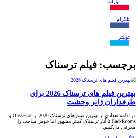
آپارات
دنبال کنید
تلگرام
دنبال کنید
توییتر
دنبال کنید
برچسب:
فیلم ترسناک
بهترین فیلم های ترسناک 2026 برای
طرفداران ژانر وحشت
در ادامه تعدادی از بهترین فیلم های ترسناک 2026 از Obssesion و
BackRooms تا آثار ترسناک کمتر مشهور اما خوش ساخت را
معرفی می‌کنیم.
بلاگ
معرفی فیلم